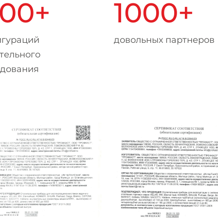
500+
1000+
игураций
довольных партнеров
тельного
удования