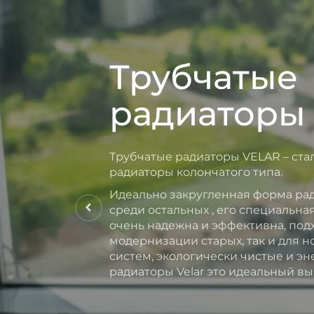
Трубчатые
радиаторы
Трубчатые радиаторы VELAR – ст
радиаторы колончатого типа.
Идеально закругленная форма рад
среди остальных , его специальн
очень надежна и эффективна, подх
модернизации старых, так и для 
систем, экологически чистые и э
радиаторы Velar это идеальный вы