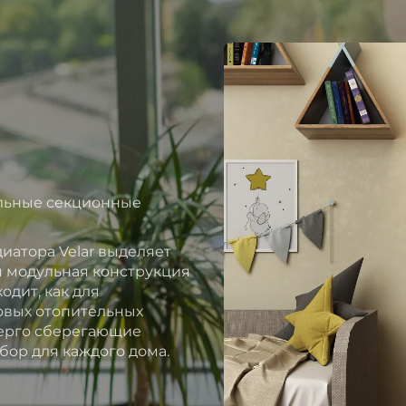
альные секционные
иатора Velar выделяет
ая модульная конструкция
одит, как для
новых отопительных
нерго сберегающие
бор для каждого дома.