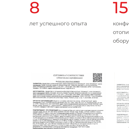
8
1
лет успешного опыта
конф
отопи
обор